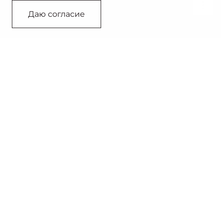
Связаться с дилером
Даю согласие
410 км
45 минут
Запас хода²
Зарядка от 20% до 80%
193 л.с.
340 Нм
Мощность двигателя
Крутящий момент
Москвич 3е