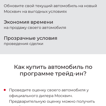
Москвич 6
Яркий динамичный седан
Обновите свой текущий автомобиль на новый
Москвич на выгодных условиях
от 2 237 000 ₽*
КОНТАКТЫ
Кредитные программы
Помощь на дорогах
Экономия времени
на продажу своего автомобиля
Спецпредложения
Моторное масло
Москвич 3 с ручным
Прозрачные условия
управлением (РУ)
Кроссовер, создающий равные
проведения сделки
СЕРВИСНЫЕ АКЦИИ
возможности
Калькулятор трейд-ин
от 2 069 000 ₽*
АКСЕССУАРЫ
Как купить автомобиль по
Страховые программы
Москвич 8
программе трейд-ин?
Практичный семиместный
кроссовер
от 3 125 000 ₽*
Проведите оценку своего автомобиля у
официального дилера Москвич.
Предварительную оценку можно получить