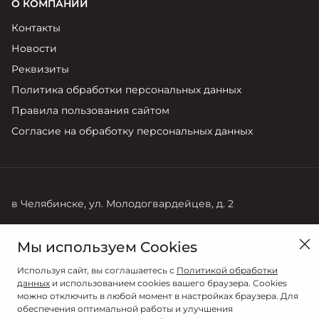
О КОМПАНИИ
Контакты
Новости
Реквизиты
Политика обработки персональных данных
Правила пользования сайтом
Согласие на обработку персональных данных
в Челябинске, ул. Молодогвардейцев, д. 2
Продажи
Мы используем Cookies
8 (351) 778-88-00
Используя сайт, вы соглашаетесь с
Политикой обработки
данных
и использованием cookies вашего браузера. Cookies
можно отключить в любой момент в настройках браузера. Для
обеспечения оптимальной работы и улучшения